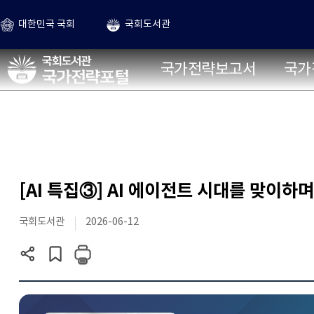
본문 바로가기
대한민국 국회
국회도서관
국가전략포털
국가전략보고서
국가
[AI 특집③] AI 에이전트 시대를 맞이하며
국회도서관
2026-06-12
현재
게시글
페이지
스크랩하기
주소
복사