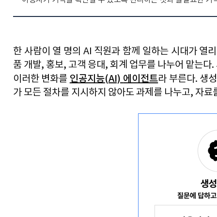
 셋째로 지시를 이행하는 방법을 스스로 찾아내는 자율 판단 
확장되므로 중요 거래에는 여전히 인간의 개입과 확인이 요구된
 나아가 앞으로는 하나의 AI에 의존하기보다 여러 에이전트가
조율하는 오케스트레이션이 핵심 경쟁력이 된다. 결국 
인간의
한 사람이 열 명의 
AI 
직원과 함께 일하는 시대가 열리
지휘하는 
'관리자'
로 전환될 것이므로, 안전한 동행을 위한 제
품 개발
, 
홍보
, 
고객 응대
, 
회계 업무를 나누어 맡는다
. 
인공지능
(AI) 
에이전트
이러한 변화를 
라 부른다
. 
생성
가 모든 절차를 지시하지 않아도 과제를 나누고
, 
자료