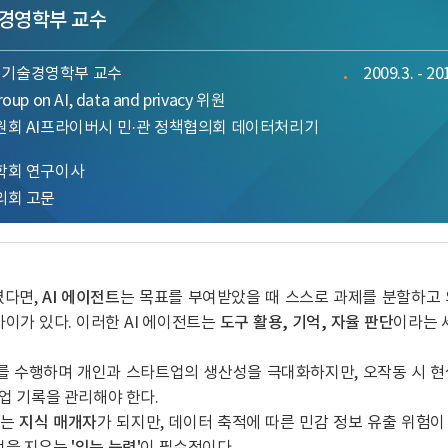
술경영학부 교수
IST 기술경영학부 교수
2009.3. -
up on AI, data and privacy 위원
회 AI프라이버시 민·관 정책협의회 데이터처리기
학회 연구이사
의회 고문
다면, 
AI 에이전트
는 목표를 부여받았을 때 스스로 과제를 분할하고 
이가 있다. 이러한 AI 에이전트는 
도구 활용, 기억, 자율 판단
이라는 세
를 수행하며 개인과 스타트업의 생산성을 극대화하지만, 오작동 시 현
작업 기록을 관리해야 한다.
는 
지식 매개자
가 되지만, 데이터 축적에 따른 민감 정보 유출 위험이
억을 지우는
 '잊는 능력'
이 필수적이다.