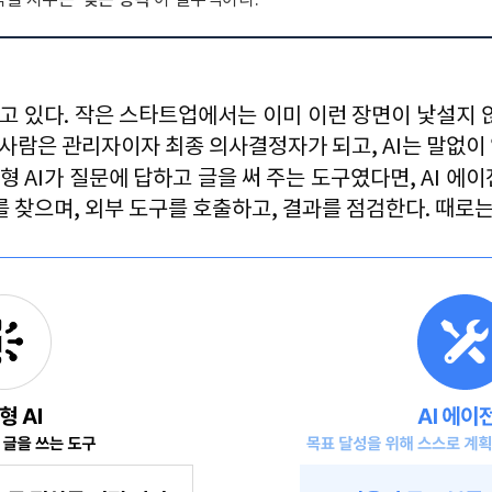
능력을 지니는데, 자율성이 커질수록 AI의 행위에 대한 기업의 책임 
다.
 역할을 분담해 협업하고 검증하는
 '멀티 에이전트' 
구조가 주류를 이룰 것
 역할
은 직접 실무를 수행하던 방식에서 AI 에이전트의 목표와 한계
고 있다
. 
작은 스타트업에서는 이미 이런 장면이 낯설지 
도적 기준과 원칙을 선제적으로 마련해야 한다.
사람은 관리자이자 최종 의사결정자가 되고
, AI
는 말없이
형 
AI
가 질문에 답하고 글을 써 주는 도구였다면
, AI 
에이
를 찾으며
, 
외부 도구를 호출하고
, 
결과를 점검한다
. 
때로는