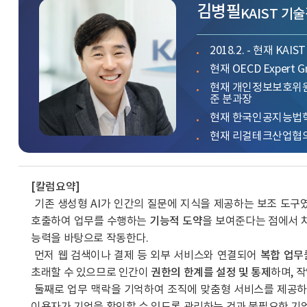
김병필
KAIST 기
2018.2. - 현재 KA
현재 OECD Expert Gro
현재 개인정보보호위원
준 분과장
현재 한국인공지능법
현재 리걸테크산업협
[칼럼요약]
 기존 생성형 AI가 인간의 질문에 지식을 제공하는 보조 도구였
호출하여 업무를 수행하는 
기능적 도약
을 보여준다는 점에서 차
능력을 바탕으로 작동한다.
 먼저 웹 검색이나 결제 등 외부 서비스와 연결되어 
복합 업무
초래할 수 있으므로 인간이 
권한의 한계를 설정 및 통제
하며, 
 둘째로 업무 맥락을 기억하여 조직에 맞춤형 서비스를 제공하
이용자가 기억을 확인할 수 있도록 관리하는 것과 불필요한 기