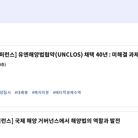
퍼런스] 유엔해양법협약(UNCLOS) 채택 40년 : 미해결 과
3층)
해양질서
#대륙붕
#해저자원
#배타적경제수역
퍼런스] 국제 해양 거버넌스에서 해양법의 역할과 발전