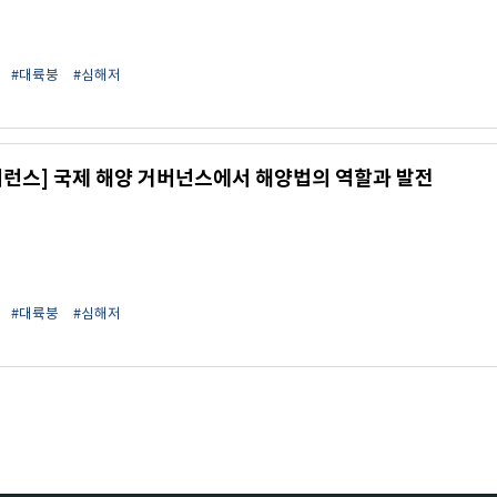
#대륙붕
#심해저
퍼런스] 국제 해양 거버넌스에서 해양법의 역할과 발전
#대륙붕
#심해저