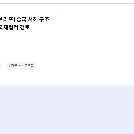
브리프] 중국 서해 구조
 국제법적 검토
원
...
정
#중국서해구조물