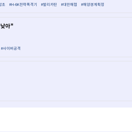
암초
#H-6K전략폭격기
#발리카탄
#대만해협
#해양경계획정
 낮아"
#사이버공격