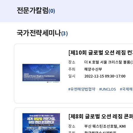
전문가칼럼
0
(
)
국가전략세미나
3
(
)
[제10회 글로벌 오션 레짐 컨
장소
더 K 호텔 서울 크리스탈 볼룸(
주최
해양수산부
일시
2022-12-15 09:30~17:00
#유엔해양법협약
#UNCLOS
#국제
[제8회 글로벌 오션 레짐 콘
장소
부산 웨스틴조선호텔, KMI