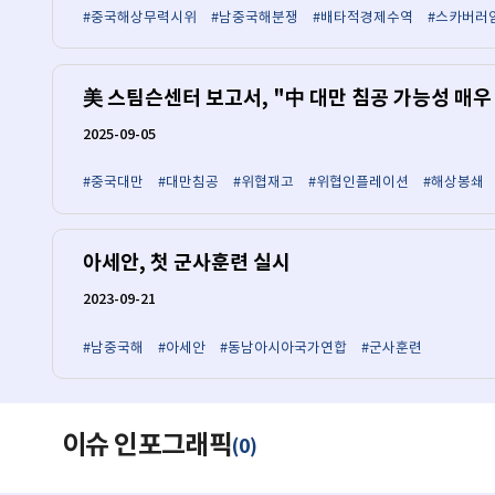
#중국해상무력시위
#남중국해분쟁
#배타적경제수역
#스카버러
美 스팀슨센터 보고서, "中 대만 침공 가능성 매우
2025-09-05
#중국대만
#대만침공
#위협재고
#위협인플레이션
#해상봉쇄
아세안, 첫 군사훈련 실시
2023-09-21
#남중국해
#아세안
#동남아시아국가연합
#군사훈련
이슈 인포그래픽
0
(
)