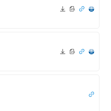
PDF
원문
관련
국회전자도서관
파일
보기
사이트로
이동
다운로드
이동
(새
(새
창)
창)
PDF
원문
관련
국회전자도서관
파일
보기
사이트로
이동
다운로드
이동
(새
(새
창)
창)
관련
사이트로
이동
(새
창)