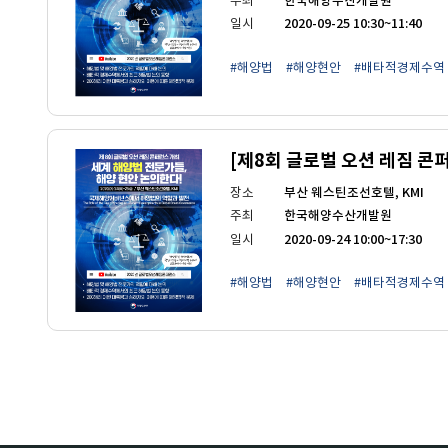
주최
한국해양수산개발원
일시
2020-09-25 10:30~11:40
#해양법
#해양현안
#배타적경제수역
[제8회 글로벌 오션 레짐 콘
장소
부산 웨스틴조선호텔, KMI
주최
한국해양수산개발원
일시
2020-09-24 10:00~17:30
#해양법
#해양현안
#배타적경제수역