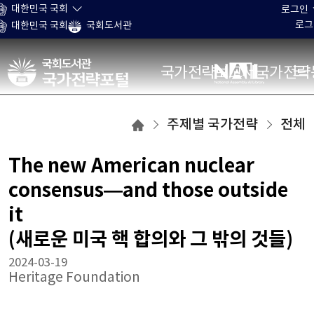
본문 바로가기
대한민국 국회
로그인
로그
대한민국 국회
국회도서관
국가전략포털
국가전략보고서
국가전략
주제별
주제별 국가전략
전체
국가전략
목록으로
The new American nuclear
이동
consensus—and those outside
it
(새로운 미국 핵 합의와 그 밖의 것들)
2024-03-19
Heritage Foundation