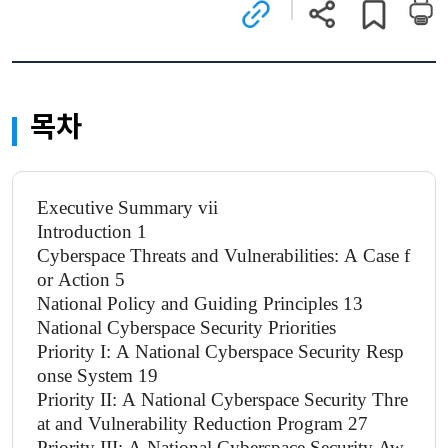
관련
현재
게시글
사이트로
페이지
스크랩하기
이동
주소
(새
복사
창)
목차
Executive Summary vii
Introduction 1
Cyberspace Threats and Vulnerabilities: A Case f
or Action 5
National Policy and Guiding Principles 13
National Cyberspace Security Priorities
Priority I: A National Cyberspace Security Resp
onse System 19
Priority II: A National Cyberspace Security Thre
at and Vulnerability Reduction Program 27
Priority III: A National Cyberspace Security Aw