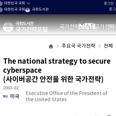
본문 바로가기
대한민국 국회
로그인
로그
대한민국 국회
국회도서관
국가전략포털
국가전략보고서
국가전략
국가전략보고서
주요국 국가전략
전체
목록으로
이동
The national strategy to secure
cyberspace
(사이버공간 안전을 위한 국가전략)
2003-02
Executive Office of the President of
미국
the United States