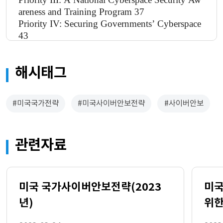
areness and Training Program 37
Priority IV: Securing Governments’ Cyberspace
43
Priority V: National Security and International C
yberspace Security Cooperation 49
해시태그
Conclusion: The Way Forward 53
Appendix: Actions and Recommendations (A/R
) Summary 55
#미국국가전략
#미국사이버안보전략
#사이버안보
관련자료
미국 국가사이버안보전략(2023
미국
년)
위한