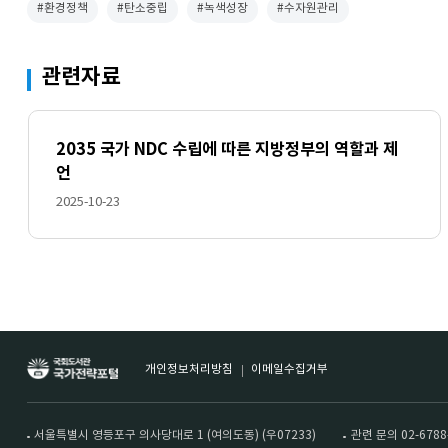
#환경정책
#탄소중립
#녹색성장
#수자원관리
관련자료
2035 국가 NDC 수립에 따른 지방정부의 역할과 제
언
2025-10-23
개인정보처리방침
이메일수집거부
서울특별시 영등포구 의사당대로 1 (여의도동) (우07233)
관련 문의 02-6788-4