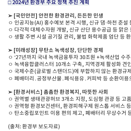
□ 2024년 환경부 주요 정책 추진 계획
➢ [국민안전] 안전한 환경관리, 든든한 민생
ㅇ 인공지능(AI) 홍수예보 본격 시행, 신규 댐·하천 준설
ㅇ 다각적 대체수자원 개발, 신규 산단 용수공급 등 맑은
ㅇ 생활 주변 시설 공기질 관리, 불법 화학제품 엄단 등
➢ [미래성장] 무탄소 녹색성장, 단단한 경제
ㅇ ‘27년까지 국내 녹색금융투자 30조원 +녹색산업 수주·
ㅇ 녹색융합클러스터 10개소 구축, 지역경제 활성화 견
ㅇ 국제수준(글로벌 스탠더드)에 부합하지 않는 환경규제
ㅇ 폐배터리․공정부산물․폐식용유․커피박 등 순환이용
➢ [환경서비스] 촘촘한 환경복지, 따뜻한 사회
ㅇ 권역별 생태관광허브 3개소 지정, 도심형 관광 등 
ㅇ 권역형 환경보건센터, 환경피해구제 원스톱 서비스 등
ㅇ 탄소중립포인트 이용 편의 제고, 폐배터리 무상수거 
(출처: 환경부 보도자료)