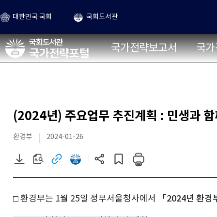
본문 바로가기
대한민국 국회
국회도서관
국가전략포털
국가전략보고서
국가
(2024년) 주요업무 추진계획 : 민생과
환경부
2024-01-26
PDF
원문
관련
국회전자도서관으로
현재
게시글
파일
보기
사이트로
이동
페이지
스크랩하기
다운로드
이동
(새
주소
(새
창)
복사
창)
□ 환경부는 1월 25일 정부서울청사에서
「2024년 환