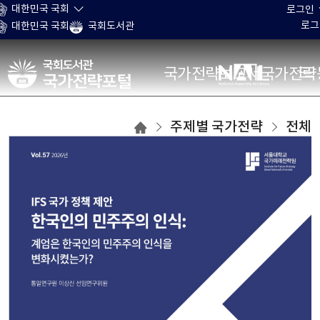
본문 바로가기
대한민국 국회
로그인
로그
대한민국 국회
국회도서관
국가전략포털
국가전략보고서
국가전략
주제별
주제별 국가전략
전체
국가전략
목록으로
이동