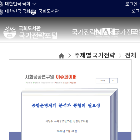
본문 바로가기
대한민국 국회
로그인
로그
대한민국 국회
국회도서관
국가전략포털
국가전략보고서
국가전략
주제별
주제별 국가전략
전체
국가전략
목록으로
이동