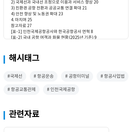
2) 국제선과 국내선 조정으로 이용과 서비스 향상 20
3) 친환경 공항 전환과 공공교통 연결 확대 21
4) 안전 향상 및 노동권 확대 23
4. 마치며 25
참고자료 27
[표-1] 인천국제공항공사와 한국공항공사 연혁 8
[표-2] 국내 공항 여객과 화물 현황(2025년 기준) 9
[표-3] 항공수익과 비항공수익 항목 12
[표-4] 인천국제공항공사 손익 부채 현황 13
[표-5] 인천국제공항공사의 항공수익과 비항공 수익 비교 14
해시태그
[표-6] 한국공항공사 손익부채 현황 16
[표-7] 한국공항공사 운영 공항별 2015~2024년 경영현황 17
[표-8] 한국공항공사의 항공수익과 비항공수익 비교 17
#국제선
# 항공운송
# 공항터미널
# 항공사업법
[표-9] 향후 10년간 신공항 건설에 대한 한국공항공사 부담액 19
[표-10] 인천국제공항공사 자회사 인원과 위탁비 현황 24
# 항공교통관제
# 인천국제공항
[표-11] 한국공항공사 자회사 계약현황 24
[그림-1] 공항시스템의 구조 6
[그림-2] 2019년 기준 전 세계 주요 공항의 재원별 수익 비중 15
[그림-3] 공항 사용료 지수(2016년 기준) 15
관련자료