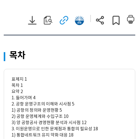
PDF
원문
관련
국회전자도서관으로
현재
게시글
파일
보기
사이트로
이동
페이지
스크랩하기
다운로드
이동
(새
주소
(새
창)
복사
창)
목차
표제지 1
목차 1
요약 2
1. 들어가며 4
2. 공항 운영구조의 이해와 시사점 5
1) 공항의 정의와 운영현황 5
2) 공항 운영체계와 수입구조 10
3) 양 공항공사 경영현황 분석과 시사점 12
3. 이원운영으로 인한 문제점과 통합의 필요성 18
1) 통합네트워크 유지 약화 대응 18