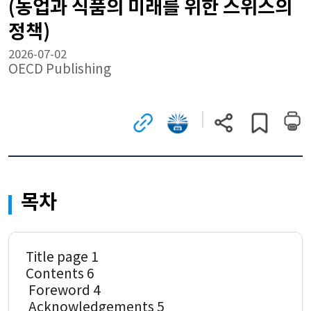
(농업과 식품의 미래를 위한 스위스의
정책)
2026-07-02
OECD Publishing
관련
국회전자도서관으로
현재
게시글
사이트로
이동
페이지
스크랩하기
이동
(새
주소
(새
창)
복사
창)
목차
Title page 1
Contents 6
 Foreword 4
 Acknowledgements 5