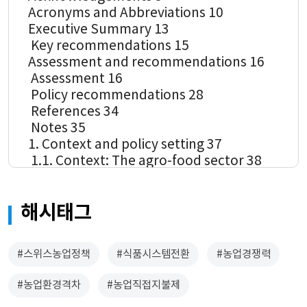
 Acronyms and Abbreviations 10
 Executive Summary 13
  Key recommendations 15
 Assessment and recommendations 16
  Assessment 16
  Policy recommendations 28
  References 34
  Notes 35
 1. Context and policy setting 37
  1.1. Context: The agro-food sector 38
   1.1.1. The role of agriculture in the 
economy 39
해시태그
   1.1.2. Characteristics of Swiss farms and 
structural change in the agricultural 
sector 44
#스위스농업정책
#식품시스템전환
#농업경쟁력
   1.1.3. Farm and farm household income 
49
#농업환경격차
#농업직접지불제
   1.1.4. General landscape of the agro-