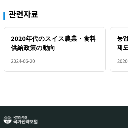
food sector 52
   1.1.5. Inclusiveness of the sector 56
관련자료
   1.1.6. Trade and participation in global 
value chains 61
  1.2. Context: The demand side 70
   1.2.1. Data sources on food 
2020年代のスイス農業・食料
농업
consumption and diets 70
供給政策の動向
제도
   1.2.2. Household food expenditures 71
   1.2.3. Trends in food consumption and 
2024-06-20
2020
dietary preferences 72
  1.3. Policy setting of the agro-food 
sector 76
  1.4. Conclusions 78
  References 80
  Notes 88
 2. Trends and evaluation of agricultural 
and food policies 91
  2.1. General landscape of food system 
policies 93