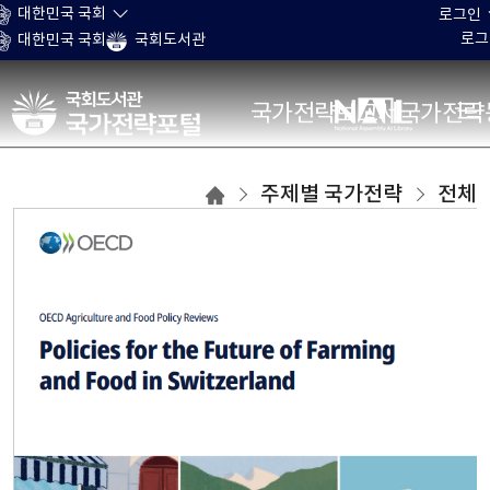
본문 바로가기
대한민국 국회
로그인
로그
대한민국 국회
국회도서관
국가전략포털
국가전략보고서
국가전략
주제별
주제별 국가전략
전체
국가전략
목록으로
이동