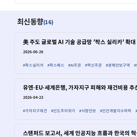
최신동향
16
(
)
美 주도 글로벌 AI 기술 공급망 '팍스 실리카' 확대
2026-06-26
#팍스실리카
#팍스패스
#AI주권
#혁신주권
#경제안보구역
유엔·EU·세계은행, 가자지구 피해와 재건비용 추
2026-04-23
#가자지구재건
#인도주의위기
#식량안보
#인간개발지수하락
스탠퍼드 보고서, 세계 인공지능 흐름과 한국의 혁