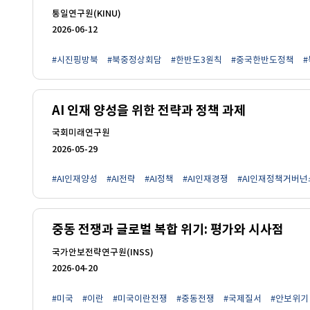
통일연구원(KINU)
2026-06-12
#시진핑방북
#북중정상회담
#한반도3원칙
#중국한반도정책
AI 인재 양성을 위한 전략과 정책 과제
국회미래연구원
2026-05-29
#AI인재양성
#AI전략
#AI정책
#AI인재경쟁
#AI인재정책거버넌
중동 전쟁과 글로벌 복합 위기: 평가와 시사점
국가안보전략연구원(INSS)
2026-04-20
#미국
#이란
#미국이란전쟁
#중동전쟁
#국제질서
#안보위기