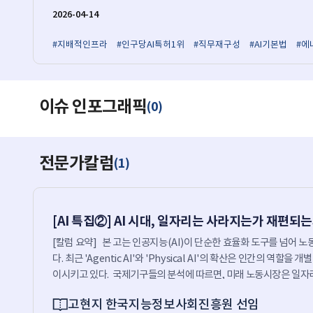
2026-04-14
#지배적인프라
#인구당AI특허1위
#직무재구성
#AI기본법
#에
이슈 인포그래픽
0
(
)
전문가칼럼
1
(
)
[AI 특집②] AI 시대, 일자리는 사라지는가 재편되
[칼럼 요약] 본 고는 인공지능(AI)이 단순한 효율화 도구를 넘어
다. 최근 'Agentic AI'와 'Physical AI'의 확산은 인간의 역할을 
이시키고 있다. 국제기구들의 분석에 따르면, 미래 노동시장은 일자리
국, 중국, EU, 싱가포르 등의 주요국은 단편적인 교육 프로그램을 
고현지 한국지능정보사회진흥원 선임
국은 여전히 직업 단위 중심의 교육 구조에 머물러 있어 실제 AI 시대