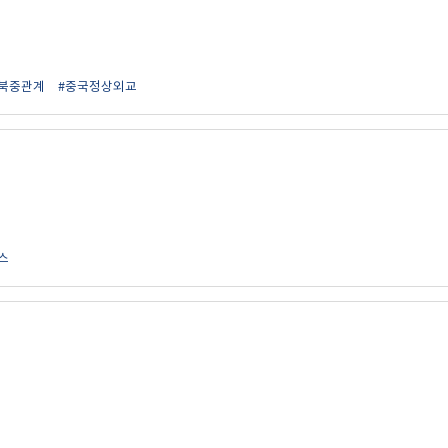
#북중관계
#중국정상외교
스