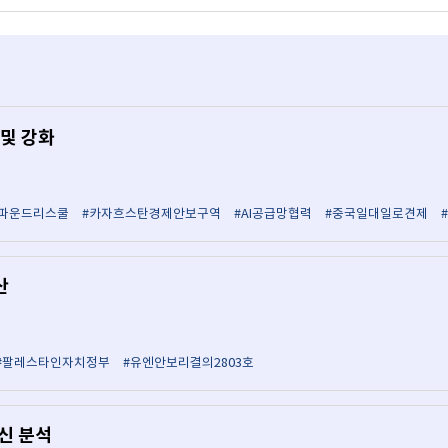
 및 강화
#파운드리스쿨
#카자흐스탄경제안보구역
#AI공급망협력
#중국일대일로견제
산
#팔레스타인자치정부
#유엔안보리결의2803호
신 분석