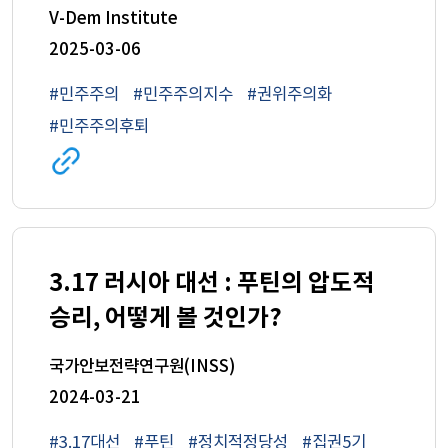
democracy trumped?
V-Dem Institute
2025-03-06
#민주주의
#민주주의지수
#권위주의화
#민주주의후퇴
관련
사이트로
이동
(새
창)
3.17 러시아 대선 : 푸틴의 압도적
승리, 어떻게 볼 것인가?
국가안보전략연구원(INSS)
2024-03-21
#3.17대선
#푸틴
#정치적정당성
#집권5기