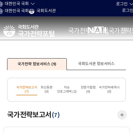
본문 바로가기
대한민국 국회
로그인
로그
대한민국 국회
국회도서관
국가전략포털
국가전략보고서
국가전략
국회도서관 정보서비스
국가전략 정보서비스
(9)
국가전략보고서
최신동향
이슈
전문가칼럼
국가전략세미나
(
7
)
(
0
)
인포그래픽 (
2
)
(
0
)
(
0
)
국가전략보고서
(
)
7