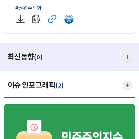
#권위주의화
PDF
원문
관련
국회전자도서관으로
파일
보기
사이트로
이동
다운로드
이동
(새
(새
창)
창)
최신동
최신동향
(
)
0
더보기
이슈 인포그래픽
(
)
2