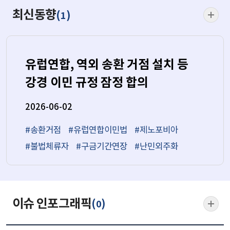
최신동
최신동향
(
)
1
더보기
유럽연합, 역외 송환 거점 설치 등
강경 이민 규정 잠정 합의
2026-06-02
#송환거점
#유럽연합이민법
#제노포비아
#불법체류자
#구금기간연장
#난민외주화
이슈 인포그래픽
(
)
0