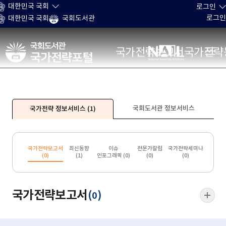
본문 바로가기
대한민국 국회
로그인
로그인
대한민국 국회
국회도서관
국가전략포털
국가전략보고서
국가전략
국회도서관 정보서비스
국가전략 정보서비스
(1)
국가전략보고서
최신동향
이슈
전문가칼럼
국가전략세미나
(
0
)
(
1
)
인포그래픽 (
0
)
(
0
)
(
0
)
국가전략보고서
(
)
0