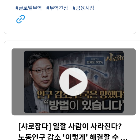
#글로벌무역
#무역긴장
#금융시장
관련
사이트로
이동
(새
창)
[샤로잡다] 일할 사람이 사라진다?
노동인구 감소 '이렇게' 해결할 수 있