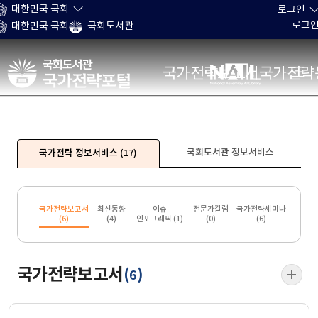
본문 바로가기
대한민국 국회
로그인
로그
대한민국 국회
국회도서관
국가전략포털
국가전략보고서
국가전략
국회도서관 정보서비스
국가전략 정보서비스
(17)
국가전략보고서
최신동향
이슈
전문가칼럼
국가전략세미나
(
6
)
(
4
)
인포그래픽 (
1
)
(
0
)
(
6
)
국가전략보고서
(
)
6