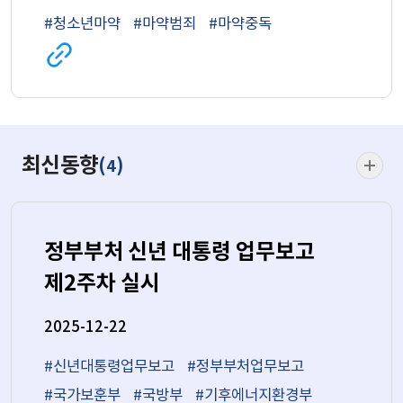
#청소년마약
#마약범죄
#마약중독
관련
사이트로
이동
(새
창)
최신동
최신동향
(
)
4
더보기
정부부처 신년 대통령 업무보고
제2주차 실시
2025-12-22
#신년대통령업무보고
#정부부처업무보고
#국가보훈부
#국방부
#기후에너지환경부