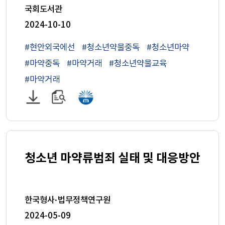
국회도서관
2024-10-10
#현안외국에선
#청소년약물중독
#청소년마약
#마약중독
#마약거래
#청소년약물교육
#마약거래
PDF
원문
국회전자도서관으로
파일
보기
이동
다운로드
(새
창)
청소년 마약류범죄 실태 및 대응방안
한국형사·법무정책연구원
2024-05-09