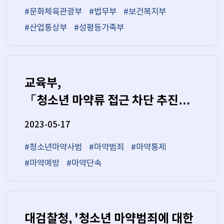
#문화체육관광부
#법무부
#보건복지부
#산업통상부
#성평등가족부
교육부,
「청소년 마약류 접근 차단 추진상황」
발표
2023-05-17
#청소년마약사범
#마약범죄
#마약통제
#마약예방
#마약단속
대검찰청, '청소년 마약범죄에 대한