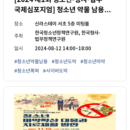
국제심포지엄] 청소년 약물 남용과
도박 문제
장소
신라스테이 서초 5층 미팅룸
한국청소년정책연구원, 한국형사·
주최
법무정책연구원
일시
2024-08-12 14:00~18:00
#청소년약물남용
#청소년도박
#청소년마약
#청소년폭력
#사이버도박