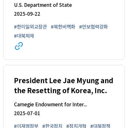
United States of America,
U.S. Department of State
Japan, and the Republic of
2025-09-22
Korea in New York City
#한미일외교장관
#북한비핵화
#안보협력강화
#대북제재
관련
사이트로
이동
(새
창)
President Lee Jae Myung and
the Resetting of Korea, Inc.
Carnegie Endowment for International Peace
2025-07-01
#이재명정부
#한국정치
#정치개혁
#대북정책