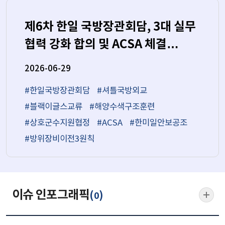
제6차 한일 국방장관회담, 3대 실무
협력 강화 합의 및 ACSA 체결
온도차 확인
2026-06-29
#한일국방장관회담
#셔틀국방외교
#블랙이글스교류
#해양수색구조훈련
#상호군수지원협정
#ACSA
#한미일안보공조
#방위장비이전3원칙
이슈 인포그래픽
(
)
0