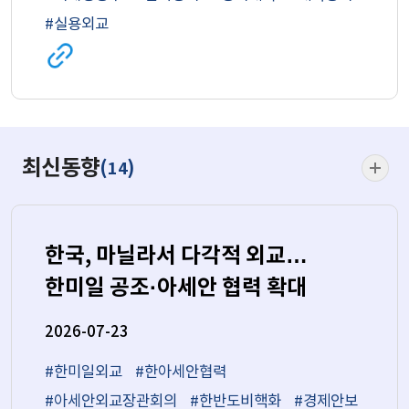
#실용외교
관련
사이트로
이동
(새
창)
최신동
최신동향
(
)
14
더보기
한국, 마닐라서 다각적 외교…
한미일 공조·아세안 협력 확대
2026-07-23
#한미일외교
#한아세안협력
#아세안외교장관회의
#한반도비핵화
#경제안보