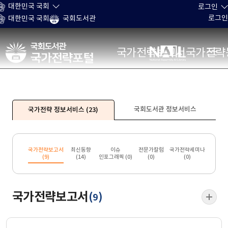
본문 바로가기
대한민국 국회
로그인
로그인
대한민국 국회
국회도서관
국가전략포털
국가전략보고서
국가전략
국회도서관 정보서비스
국가전략 정보서비스
(23)
국가전략보고서
최신동향
이슈
전문가칼럼
국가전략세미나
(
9
)
(
14
)
인포그래픽 (
0
)
(
0
)
(
0
)
국가전략보고서
(
)
9