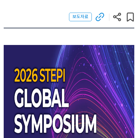
보도자료
관련
현재
게
사이트로
페이지
스
이동
주소
(새
복사
창)