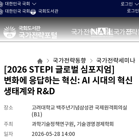
본문 바로가기
대한민국 국회
로그인
로그인
대한민국 국회
국회도서관
국가전략포털
국가전략보고서
국가전략
국가전략세미나
국가전략동향
국가전략세미나
목록으로
[2026 STEPI 글로벌 심포지엄]
이동
변화에 응답하는 혁신: AI 시대의 혁신
생태계와 R&D
장소
고려대학교 백주년기념삼성관 국제원격회의실
(B1)
주최
과학기술정책연구원, 기술경영경제학회
일자
2026-05-28 14:00