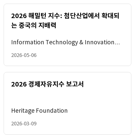
Competitiveness Profiles: 70 Economies 89
2026 해밀턴 지수: 첨단산업에서 확대되
Statistical Tables 161
Factor I: Economic Performance 162
는 중국의 지배력
Factor II: Government Efficiency 164
Factor III: Business Efficiency 166
Factor IV: Infrastructure 168
Information Technology & Innovation
Foundation
2026-05-06
2026 경제자유지수 보고서
Heritage Foundation
2026-03-09