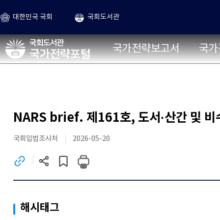
본문 바로가기
대한민국 국회
국회도서관
국가전략포털
국가전략보고서
국가
NARS brief. 제161호, 도서·산간
국회입법조사처
2026-05-20
관련
현재
게시글
사이트로
페이지
스크랩하기
이동
주소
(새
복사
창)
해시태그