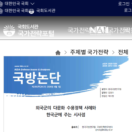
본문 바로가기
대한민국 국회
로그인
로그
대한민국 국회
국회도서관
국가전략포털
국가전략보고서
국가전략
주제별
주제별 국가전략
전체
국가전략
목록으로
이동