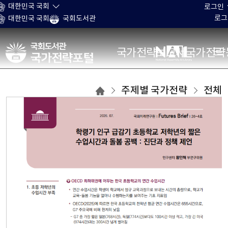
본문 바로가기
대한민국 국회
로그인
로그
대한민국 국회
국회도서관
국가전략포털
국가전략보고서
국가전략
주제별
주제별 국가전략
전체
국가전략
목록으로
이동