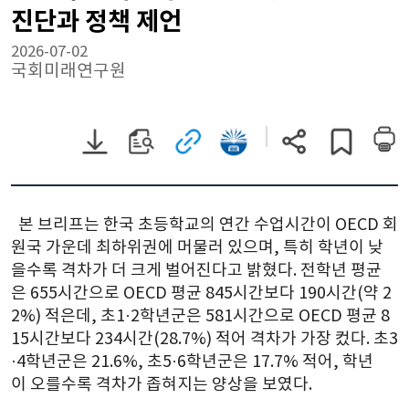
진단과 정책 제언
2026-07-02
국회미래연구원
PDF
원문
관련
국회전자도서관으로
현재
게시글
파일
보기
사이트로
이동
페이지
스크랩하기
다운로드
이동
(새
주소
(새
창)
복사
창)
  본 브리프는 한국 초등학교의 연간 수업시간이 OECD 회
원국 가운데 최하위권에 머물러 있으며, 특히 학년이 낮
을수록 격차가 더 크게 벌어진다고 밝혔다. 전학년 평균
은 655시간으로 OECD 평균 845시간보다 190시간(약 2
2%) 적은데, 초1·2학년군은 581시간으로 OECD 평균 8
15시간보다 234시간(28.7%) 적어 격차가 가장 컸다. 초3
·4학년군은 21.6%, 초5·6학년군은 17.7% 적어, 학년
이 오를수록 격차가 좁혀지는 양상을 보였다.