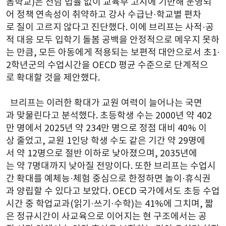
봄학교)은 전담 법률 없이 교육부 고시에 기반해 운영되
어 정책 연속성이 취약하고 강사 수급난·학교별 편차
로 질이 고르지 않다고 진단했다. 이에 브리프는 사적·공
적 대응 모두 입학기 돌봄 공백을 안정적으로 메우지 못하
는 만큼, 모든 아동에게 적용되는 보편적 대안으로서 초1·
2학년군의 수업시간을 OECD 평균 수준으로 단계적으
로 확대할 것을 제안했다.
  브리프는 이러한 확대가 교원 여력이 늘어나는 국면
과 맞물린다고 분석했다. 초등학생 수는 2000년 약 402
만 명에서 2025년 약 234만 명으로 정점 대비 40% 이
상 줄었고, 교원 1인당 학생 수도 같은 기간 약 29명에
서 약 12명으로 절반 이하로 낮아졌으며, 2035년에
는 약 7명대까지 낮아질 전망이다. 또한 브리프는 수업시
간 확대를 예체능·체험 중심으로 한정하면 놀이·휴식권
과 양립할 수 있다고 보았다. OECD 국가에서도 초등 수업
시간 중 학업교과(읽기·쓰기·수학)는 41%에 그치며, 짧
은 정규시간이 사교육으로 이어지는 현 구조에서는 공