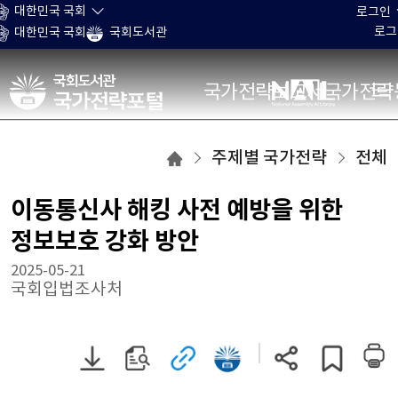
본문 바로가기
대한민국 국회
로그인
로그
대한민국 국회
국회도서관
국가전략포털
국가전략보고서
국가전략
주제별
주제별 국가전략
전체
국가전략
목록으로
이동통신사 해킹 사전 예방을 위한
이동
정보보호 강화 방안
2025-05-21
국회입법조사처
PDF
원문
관련
국회전자도서관으로
현재
게시글
파일
보기
사이트로
이동
페이지
스크랩하기
다운로드
이동
(새
주소