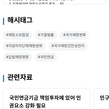
3. 지출분야별 재정소요점검 결과 … 90
4. 지출성격별 재정소요점검 결과 … 98
V. 결 론 … 105
해시태그
#재정소요점검
#가결법률
#국가재정변화
#지방자치단체재정변화
#국가재정건전성관리
#입법재정영향
#국민연금
관련자료
국민연금기금 책임투자에 있어 인
인구
권요소 강화 필요