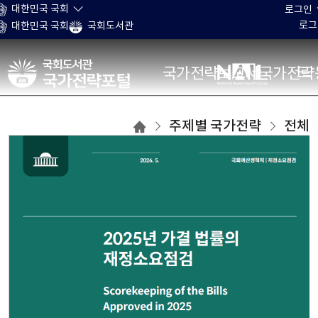
본문 바로가기
대한민국 국회
로그인
로그
대한민국 국회
국회도서관
국가전략포털
국가전략보고서
국가전략
주제별
주제별 국가전략
전체
국가전략
목록으로
이동