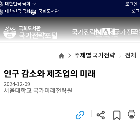
본문 바로가기
대한민국 국회
로그인
로그
대한민국 국회
국회도서관
국가전략포털
국가전략보고서
국가전략
주제별
주제별 국가전략
전체
국가전략
목록으로
인구 감소와 제조업의 미래
이동
2024-12-09
서울대학교 국가미래전략원
관련
현재
게시글
사이트로
페이지
스크랩하기
이동
주소
(새
복사