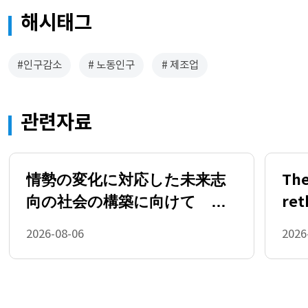
창)
해시태그
#인구감소
# 노동인구
# 제조업
관련자료
情勢の変化に対応した未来志
The
向の社会の構築に向けて －
ret
国民生活・経済に関する調査
imb
2026-08-06
2026
会１年目の活動－